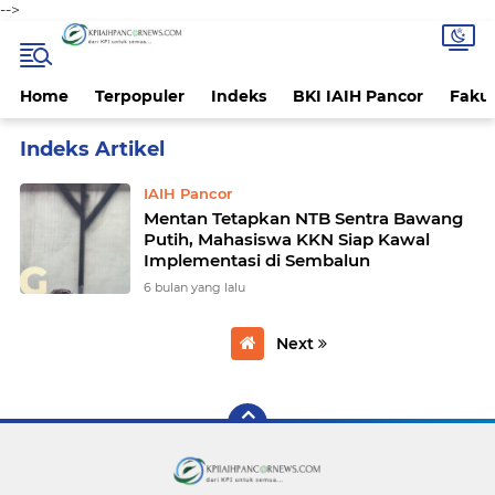
-->
Home
Terpopuler
Indeks
BKI IAIH Pancor
Fakul
Home
Currently Browsing: Pertanian
IAIH Pancor
Mentan Tetapkan NTB Sentra Bawang
Putih, Mahasiswa KKN Siap Kawal
Implementasi di Sembalun
6 bulan yang lalu
Next