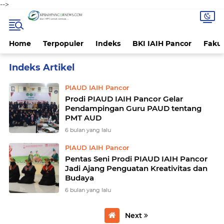
-->
Home
Terpopuler
Indeks
BKI IAIH Pancor
Fakul
Home
Currently Browsing: PIAUD IAIH Pancor
PIAUD IAIH Pancor
Prodi PIAUD IAIH Pancor Gelar
Pendampingan Guru PAUD tentang
PMT AUD
6 bulan yang lalu
PIAUD IAIH Pancor
Pentas Seni Prodi PIAUD IAIH Pancor
Jadi Ajang Penguatan Kreativitas dan
Budaya
6 bulan yang lalu
Next